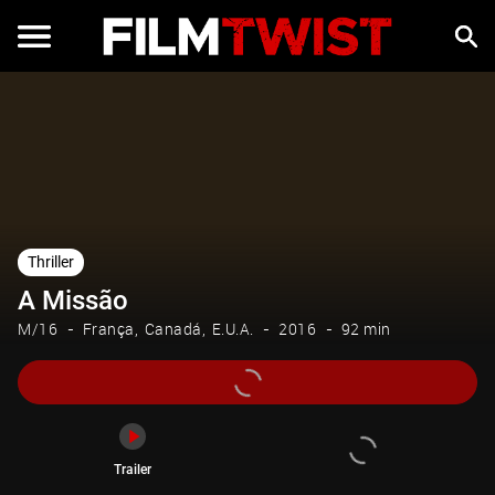
Trailer
Thriller
A Missão
M/16
França
Canadá
E.U.A.
2016
92 min
Trailer