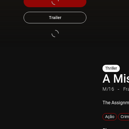
Trailer
Thriller
A Mi
M/16
Fr
The Assignm
Ação
Crim