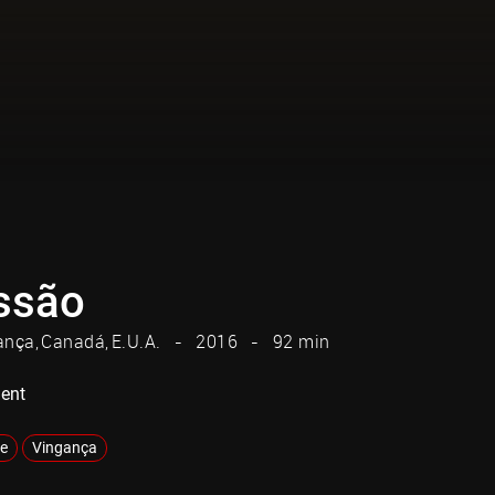
ssão
ança
Canadá
E.U.A.
2016
92 min
ent
e
Vingança