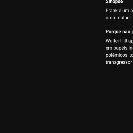
Sinopse
Frank é um a
uma mulher. 
Porque não p
Walter Hill 
em papéis in
polémicos, t
transgressor