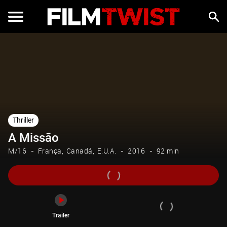
Trailer
Thriller
A Missão
M/16
França
Canadá
E.U.A.
2016
92 min
Trailer