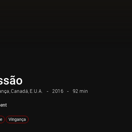
ssão
ança
Canadá
E.U.A.
2016
92 min
ent
e
Vingança