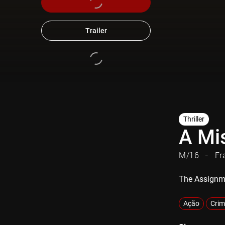
Trailer
Thriller
A Mi
M/16
Fr
The Assignm
Ação
Crim