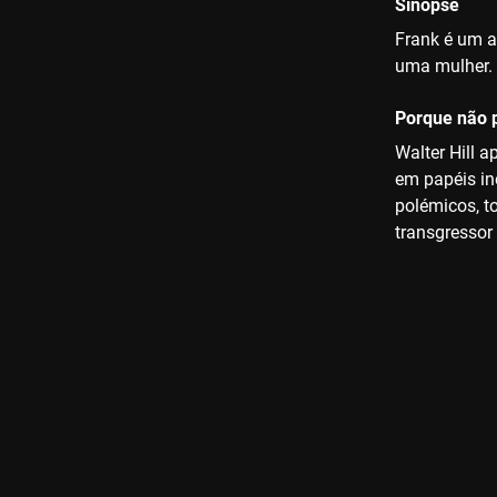
Sinopse
Frank é um a
uma mulher. 
Porque não p
Walter Hill 
em papéis in
polémicos, t
transgressor