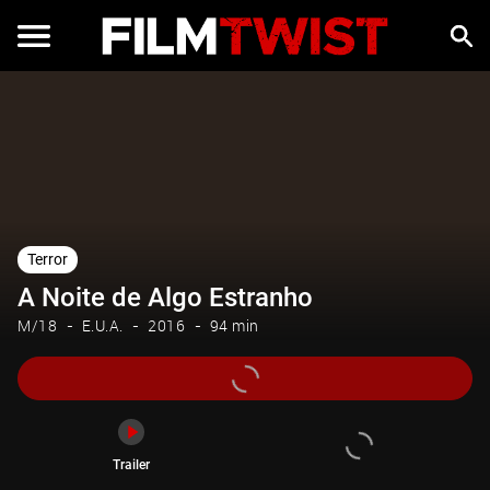
Trailer
Terror
A Noite de Algo Estranho
M/18
E.U.A.
2016
94 min
Trailer