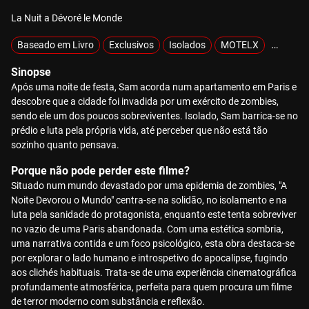
La Nuit a Dévoré le Monde
Baseado em Livro
Exclusivos
Isolados
MOTELX
Sobrevi
Sinopse
Após uma noite de festa, Sam acorda num apartamento em Paris e
descobre que a cidade foi invadida por um exército de zombies,
sendo ele um dos poucos sobreviventes. Isolado, Sam barrica-se no
prédio e luta pela própria vida, até perceber que não está tão
sozinho quanto pensava.
Porque não pode perder este filme?
Situado num mundo devastado por uma epidemia de zombies, "A
Noite Devorou o Mundo" centra-se na solidão, no isolamento e na
luta pela sanidade do protagonista, enquanto este tenta sobreviver
no vazio de uma Paris abandonada. Com uma estética sombria,
uma narrativa contida e um foco psicológico, esta obra destaca-se
por explorar o lado humano e introspetivo do apocalipse, fugindo
aos clichés habituais. Trata-se de uma experiência cinematográfica
profundamente atmosférica, perfeita para quem procura um filme
de terror moderno com substância e reflexão.