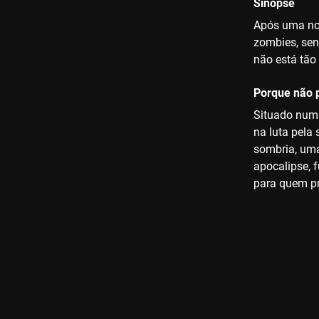
Sinopse
Após uma noi
zombies, sen
não está tão
Porque não p
Situado num 
na luta pela
sombria, uma
apocalipse, 
para quem pr