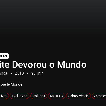
riller
ite Devorou o Mundo
ança
2018
90 min
voré le Monde
Livro
Exclusivos
Isolados
MOTELX
Sobrevivência
Zombie