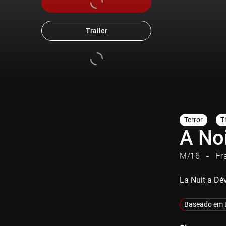
Trailer
Terror
Th
A No
M/16
Fr
La Nuit a Dé
Baseado em 