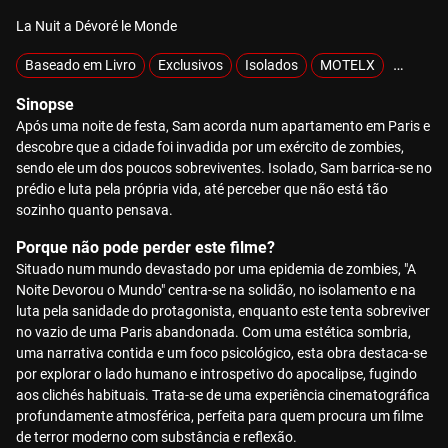
La Nuit a Dévoré le Monde
Baseado em Livro
Exclusivos
Isolados
MOTELX
Sobrevi
Sinopse
Após uma noite de festa, Sam acorda num apartamento em Paris e
descobre que a cidade foi invadida por um exército de zombies,
sendo ele um dos poucos sobreviventes. Isolado, Sam barrica-se no
prédio e luta pela própria vida, até perceber que não está tão
sozinho quanto pensava.
Porque não pode perder este filme?
Situado num mundo devastado por uma epidemia de zombies, "A
Noite Devorou o Mundo" centra-se na solidão, no isolamento e na
luta pela sanidade do protagonista, enquanto este tenta sobreviver
no vazio de uma Paris abandonada. Com uma estética sombria,
uma narrativa contida e um foco psicológico, esta obra destaca-se
por explorar o lado humano e introspetivo do apocalipse, fugindo
aos clichés habituais. Trata-se de uma experiência cinematográfica
profundamente atmosférica, perfeita para quem procura um filme
de terror moderno com substância e reflexão.