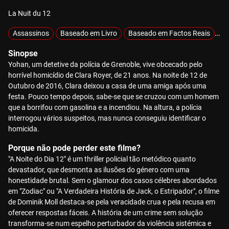
La Nuit du 12
Assassinos
Baseado em Livro
Baseado em Factos Reais
Cr
Sinopse
Yohan, um detetive da polícia de Grenoble, vive obcecado pelo
horrível homicídio de Clara Royer, de 21 anos. Na noite de 12 de
Outubro de 2016, Clara deixou a casa de uma amiga após uma
festa. Pouco tempo depois, sabe-se que se cruzou com um homem
que a borrifou com gasolina e a incendiou. Na altura, a polícia
interrogou vários suspeitos, mas nunca conseguiu identificar o
homicida.
Porque não pode perder este filme?
"A Noite do Dia 12" é um thriller policial tão metódico quanto
devastador, que desmonta as ilusões do género com uma
honestidade brutal. Sem o glamour dos casos célebres abordados
em "Zodiac" ou "A Verdadeira História de Jack, o Estripador", o filme
de Dominik Moll destaca-se pela veracidade crua e pela recusa em
oferecer respostas fáceis. A história de um crime sem solução
transforma-se num espelho perturbador da violência sistémica e