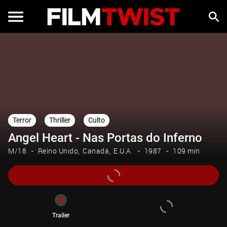
Trailer
Terror
Thriller
Culto
Angel Heart - Nas Portas do Inferno
M/18
Reino Unido
Canadá
E.U.A.
1987
109 min
Trailer