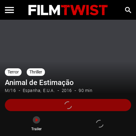
Trailer
Terror
Thriller
Animal de Estimação
M/16
Espanha
E.U.A.
2016
90 min
Trailer