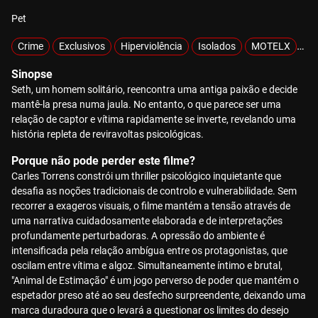
Pet
Crime
Exclusivos
Hiperviolência
Isolados
MOTELX
Ra
Sinopse
Seth, um homem solitário, reencontra uma antiga paixão e decide
mantê-la presa numa jaula. No entanto, o que parece ser uma
relação de captor e vítima rapidamente se inverte, revelando uma
história repleta de reviravoltas psicológicas.
Porque não pode perder este filme?
Carles Torrens constrói um thriller psicológico inquietante que
desafia as noções tradicionais de controlo e vulnerabilidade. Sem
recorrer a exageros visuais, o filme mantém a tensão através de
uma narrativa cuidadosamente elaborada e de interpretações
profundamente perturbadoras. A opressão do ambiente é
intensificada pela relação ambígua entre os protagonistas, que
oscilam entre vítima e algoz. Simultaneamente íntimo e brutal,
"Animal de Estimação" é um jogo perverso de poder que mantém o
espetador preso até ao seu desfecho surpreendente, deixando uma
marca duradoura que o levará a questionar os limites do desejo