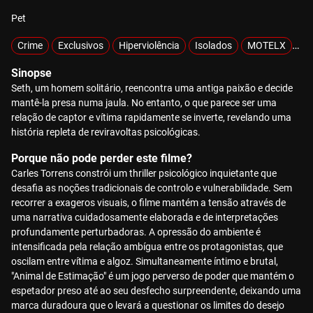
Pet
Crime
Exclusivos
Hiperviolência
Isolados
MOTELX
Ra
Sinopse
Seth, um homem solitário, reencontra uma antiga paixão e decide
mantê-la presa numa jaula. No entanto, o que parece ser uma
relação de captor e vítima rapidamente se inverte, revelando uma
história repleta de reviravoltas psicológicas.
Porque não pode perder este filme?
Carles Torrens constrói um thriller psicológico inquietante que
desafia as noções tradicionais de controlo e vulnerabilidade. Sem
recorrer a exageros visuais, o filme mantém a tensão através de
uma narrativa cuidadosamente elaborada e de interpretações
profundamente perturbadoras. A opressão do ambiente é
intensificada pela relação ambígua entre os protagonistas, que
oscilam entre vítima e algoz. Simultaneamente íntimo e brutal,
"Animal de Estimação" é um jogo perverso de poder que mantém o
espetador preso até ao seu desfecho surpreendente, deixando uma
marca duradoura que o levará a questionar os limites do desejo