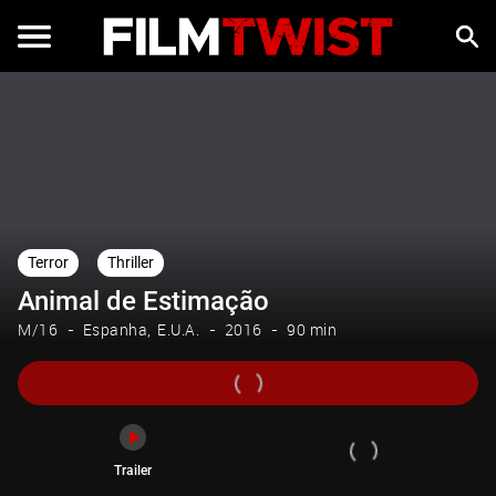
Trailer
Terror
Thriller
Animal de Estimação
M/16
Espanha
E.U.A.
2016
90 min
Trailer