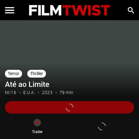
Trailer
Terror
Thriller
Até ao Limite
M/16
E.U.A.
2023
79 min
Trailer