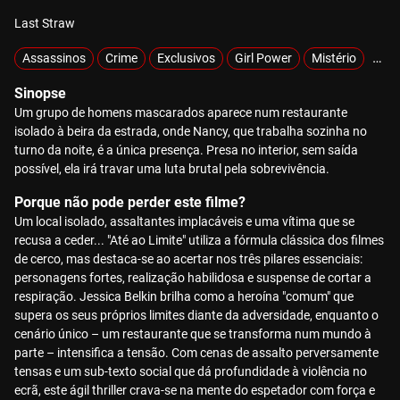
Last Straw
Assassinos
Crime
Exclusivos
Girl Power
Mistério
Sobr
Sinopse
Um grupo de homens mascarados aparece num restaurante
isolado à beira da estrada, onde Nancy, que trabalha sozinha no
turno da noite, é a única presença. Presa no interior, sem saída
possível, ela irá travar uma luta brutal pela sobrevivência.
Porque não pode perder este filme?
Um local isolado, assaltantes implacáveis e uma vítima que se
recusa a ceder... "Até ao Limite" utiliza a fórmula clássica dos filmes
de cerco, mas destaca-se ao acertar nos três pilares essenciais:
personagens fortes, realização habilidosa e suspense de cortar a
respiração. Jessica Belkin brilha como a heroína "comum" que
supera os seus próprios limites diante da adversidade, enquanto o
cenário único – um restaurante que se transforma num mundo à
parte – intensifica a tensão. Com cenas de assalto perversamente
tensas e um sub-texto social que dá profundidade à violência no
ecrã, este ágil thriller crava-se na mente do espetador com força e