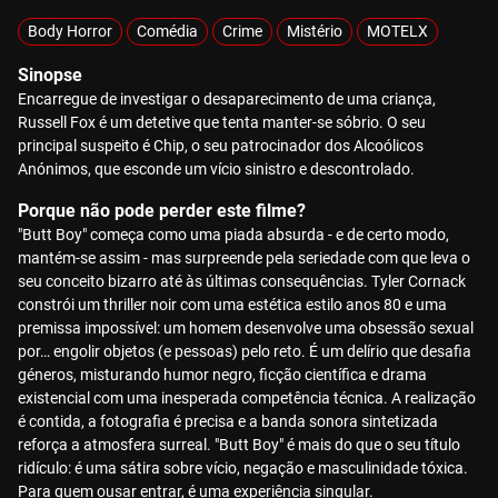
Body Horror
Comédia
Crime
Mistério
MOTELX
Sinopse
Encarregue de investigar o desaparecimento de uma criança,
Russell Fox é um detetive que tenta manter-se sóbrio. O seu
principal suspeito é Chip, o seu patrocinador dos Alcoólicos
Anónimos, que esconde um vício sinistro e descontrolado.
Porque não pode perder este filme?
"Butt Boy" começa como uma piada absurda - e de certo modo,
mantém-se assim - mas surpreende pela seriedade com que leva o
seu conceito bizarro até às últimas consequências. Tyler Cornack
constrói um thriller noir com uma estética estilo anos 80 e uma
premissa impossível: um homem desenvolve uma obsessão sexual
por… engolir objetos (e pessoas) pelo reto. É um delírio que desafia
géneros, misturando humor negro, ficção científica e drama
existencial com uma inesperada competência técnica. A realização
é contida, a fotografia é precisa e a banda sonora sintetizada
reforça a atmosfera surreal. "Butt Boy" é mais do que o seu título
ridículo: é uma sátira sobre vício, negação e masculinidade tóxica.
Para quem ousar entrar, é uma experiência singular.