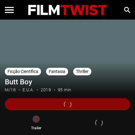
Trailer
Ficção Científica
Fantasia
Thriller
Butt Boy
M/16
E.U.A.
2019
95 min
Trailer