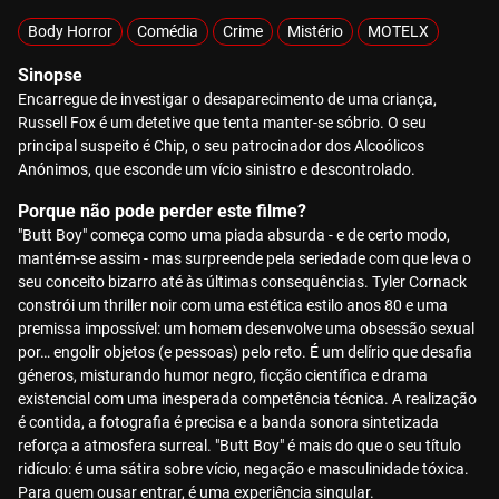
Body Horror
Comédia
Crime
Mistério
MOTELX
Sinopse
Encarregue de investigar o desaparecimento de uma criança,
Russell Fox é um detetive que tenta manter-se sóbrio. O seu
principal suspeito é Chip, o seu patrocinador dos Alcoólicos
Anónimos, que esconde um vício sinistro e descontrolado.
Porque não pode perder este filme?
"Butt Boy" começa como uma piada absurda - e de certo modo,
mantém-se assim - mas surpreende pela seriedade com que leva o
seu conceito bizarro até às últimas consequências. Tyler Cornack
constrói um thriller noir com uma estética estilo anos 80 e uma
premissa impossível: um homem desenvolve uma obsessão sexual
por… engolir objetos (e pessoas) pelo reto. É um delírio que desafia
géneros, misturando humor negro, ficção científica e drama
existencial com uma inesperada competência técnica. A realização
é contida, a fotografia é precisa e a banda sonora sintetizada
reforça a atmosfera surreal. "Butt Boy" é mais do que o seu título
ridículo: é uma sátira sobre vício, negação e masculinidade tóxica.
Para quem ousar entrar, é uma experiência singular.