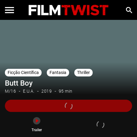
Trailer
Ficção Científica
Fantasia
Thriller
Butt Boy
M/16
E.U.A.
2019
95 min
Trailer