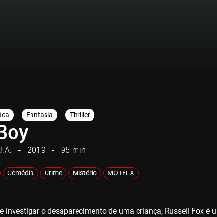
fica
Fantasia
Thriller
 Boy
U.A.
2019
95 min
Comédia
Crime
Mistério
MOTELX
e investigar o desaparecimento de uma criança, Russell Fox é u