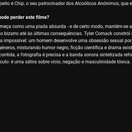
speito é Chip, o seu patrocinador dos Alcoólicos Anónimos, que 
ode perder este filme?
omeça como uma piada absurda - e de certo modo, mantém-se a
o bizarro até às últimas consequências. Tyler Cornack constrói 
 impossível: um homem desenvolve uma obsessão sexual por… en
géneros, misturando humor negro, ficção científica e drama exi
contida, a fotografia é precisa e a banda sonora sintetizada ref
dículo: é uma sátira sobre vício, negação e masculinidade tóxica