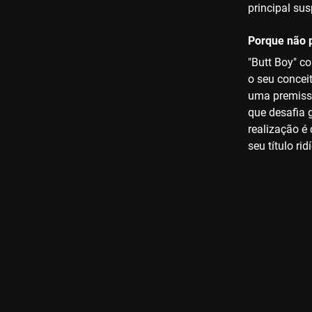
principal su
Porque não p
"Butt Boy" c
o seu conceit
uma premissa
que desafia 
realização é 
seu título ri