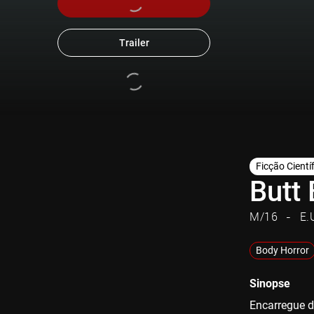
Trailer
Ficção Cientí
Butt
M/16
E.
Body Horror
Sinopse
Encarregue d