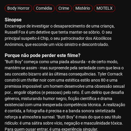
Body Horror
Comédia
Crime
Mistério
MOTELX
Sinopse
Encarregue de investigar o desaparecimento de uma criança,
Russell Fox é um detetive que tenta manter-se sóbrio. O seu
principal suspeito é Chip, o seu patrocinador dos Alcoólicos
Anónimos, que esconde um vício sinistro e descontrolado.
Porque não pode perder este filme?
"Butt Boy" começa como uma piada absurda - e de certo modo,
mantém-se assim - mas surpreende pela seriedade com que leva o
seu conceito bizarro até às últimas consequências. Tyler Cornack
constrói um thriller noir com uma estética estilo anos 80 e uma
premissa impossível: um homem desenvolve uma obsessão sexual
por… engolir objetos (e pessoas) pelo reto. É um delírio que desafia
géneros, misturando humor negro, ficção científica e drama
existencial com uma inesperada competência técnica. A realização
é contida, a fotografia é precisa e a banda sonora sintetizada
reforça a atmosfera surreal. "Butt Boy" é mais do que o seu título
ridículo: é uma sátira sobre vício, negação e masculinidade tóxica.
Para quem ousar entrar, é uma experiência singular.