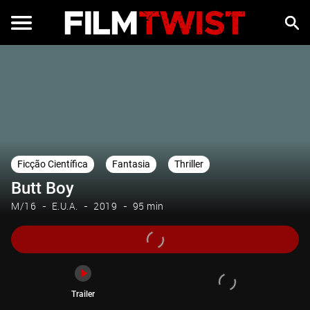
Trailer
Ficção Científica
Fantasia
Thriller
Butt Boy
M/16
E.U.A.
2019
95 min
Trailer