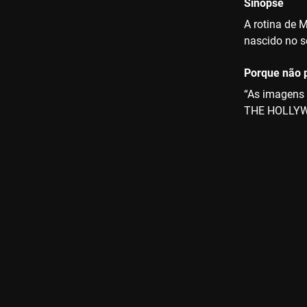
Sinopse
A rotina de 
nascido no s
Porque não p
“As imagens 
THE HOLLY