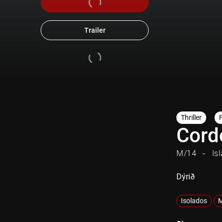
Trailer
Thriller
Cord
M/14
Is
Dýrið
Isolados
M