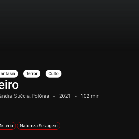
Fantasia
Terror
Culto
eiro
lândia
Suécia
Polónia
2021
102 min
istério
Natureza Selvagem