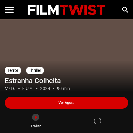
Ver Agora
Trailer
Terror
Thriller
Estranha Colheita
M/16
E.U.A.
2024
90 min
Ver Agora
Trailer