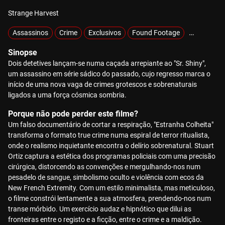
Strange Harvest
Assassinos
Crime
Exclusivos
Found Footage
Mistério
Sinopse
Dois detetives lançam-se numa caçada arrepiante ao "Sr. Shiny",
um assassino em série sádico do passado, cujo regresso marca o
início de uma nova vaga de crimes grotescos e sobrenaturais
ligados a uma força cósmica sombria.
Porque não pode perder este filme?
Um falso documentário de cortar a respiração, "Estranha Colheita"
transforma o formato true crime numa espiral de terror ritualista,
onde o realismo inquietante encontra o delírio sobrenatural. Stuart
Ortiz captura a estética dos programas policiais com uma precisão
cirúrgica, distorcendo as convenções e mergulhando-nos num
pesadelo de sangue, simbolismo oculto e violência com ecos da
New French Extremity. Com um estilo minimalista, mas meticuloso,
o filme constrói lentamente a sua atmosfera, prendendo-nos num
transe mórbido. Um exercício audaz e hipnótico que dilui as
fronteiras entre o registo e a ficção, entre o crime e a maldição.