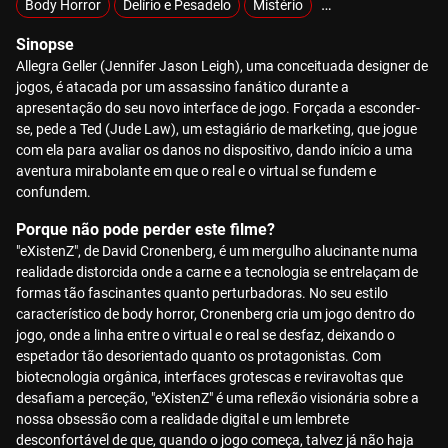
Body Horror
Delírio e Pesadelo
Mistério
Tecnológico
Sinopse
Allegra Geller (Jennifer Jason Leigh), uma conceituada designer de
jogos, é atacada por um assassino fanático durante a
apresentação do seu novo interface de jogo. Forçada a esconder-
se, pede a Ted (Jude Law), um estagiário de marketing, que jogue
com ela para avaliar os danos no dispositivo, dando início a uma
aventura mirabolante em que o real e o virtual se fundem e
confundem.
Porque não pode perder este filme?
"eXistenZ", de David Cronenberg, é um mergulho alucinante numa
realidade distorcida onde a carne e a tecnologia se entrelaçam de
formas tão fascinantes quanto perturbadoras. No seu estilo
característico de body horror, Cronenberg cria um jogo dentro do
jogo, onde a linha entre o virtual e o real se desfaz, deixando o
espetador tão desorientado quanto os protagonistas. Com
biotecnologia orgânica, interfaces grotescas e reviravoltas que
desafiam a perceção, "eXistenZ" é uma reflexão visionária sobre a
nossa obsessão com a realidade digital e um lembrete
desconfortável de que, quando o jogo começa, talvez já não haja