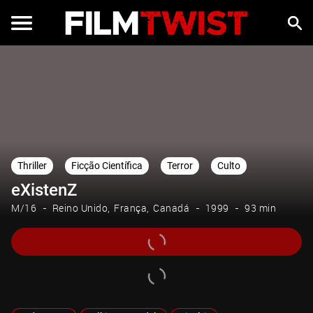
Thriller
Ficção Científica
Terror
Culto
eXistenZ
M/16
Reino Unido
França
Canadá
1999
93 min