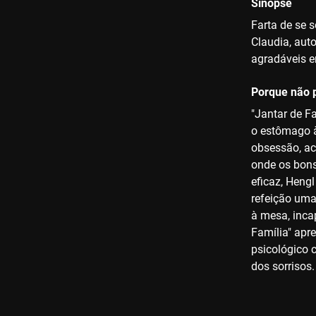
Sinopse
Farta de se 
Claudia, aut
agradáveis e
Porque não p
"Jantar de F
o estômago à
obsessão, ac
onde os bon
eficaz, Heng
refeição um
à mesa, incap
Família" apre
psicológico c
dos sorrisos.