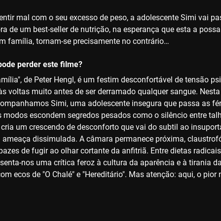
sentir mal com o seu excesso de peso, a adolescente Simi vai 
ora de um best-seller de nutrição, na esperança que esta a poss
m família, tornam-se precisamente no contrário…
ode perder este filme?
amília", de Peter Hengl, é um festim desconfortável de tensão ps
s voltas muito antes de ser derramado qualquer sangue. Nesta 
ompanhamos Simi, uma adolescente insegura que passa as féri
s modos escondem segredos pesados como o silêncio entre tal
l cria um crescendo de desconforto que vai do subtil ao insupor
a ameaça dissimulada. A câmara permanece próxima, claustro
azes de fugir ao olhar cortante da anfitriã. Entre dietas radicais
senta-nos uma crítica feroz à cultura da aparência e à tirania da
om ecos de "O Chalé" e "Hereditário". Mas atenção: aqui, o pior 