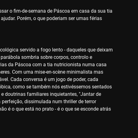
passar o fim-de-semana de Páscoa em casa da sua tia
a ajudar. Porém, o que poderiam ser umas férias
icológica servido a fogo lento - daqueles que deixam
parábola sombria sobre corpos, controlo e
as da Páscoa com a tia nutricionista numa casa
heres. Com uma mise-en-scène minimalista mas
tável. Cada conversa é um jogo de poder, cada
fóbica, como se também nós estivéssemos sentados
 e doutrinas familiares inquietantes, "Jantar de
 perfeição, dissimulada num thriller de terror
não é o que está no prato - é o que se esconde atrás