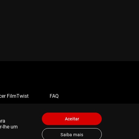
cer FilmTwist
FAQ
Aceitar
ara
er-lhe um
Saiba mais