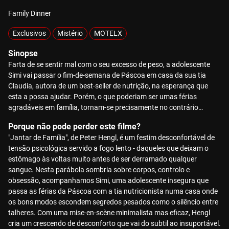
Family Dinner
Exclusivos
Mistério
MOTELX
Sinopse
Farta de se sentir mal com o seu excesso de peso, a adolescente
Simi vai passar o fim-de-semana de Páscoa em casa da sua tia
Claudia, autora de um best-seller de nutrição, na esperança que
esta a possa ajudar. Porém, o que poderiam ser umas férias
agradáveis em família, tornam-se precisamente no contrário…
Porque não pode perder este filme?
"Jantar de Família", de Peter Hengl, é um festim desconfortável de
tensão psicológica servido a fogo lento - daqueles que deixam o
estômago às voltas muito antes de ser derramado qualquer
sangue. Nesta parábola sombria sobre corpos, controlo e
obsessão, acompanhamos Simi, uma adolescente insegura que
passa as férias da Páscoa com a tia nutricionista numa casa onde
os bons modos escondem segredos pesados como o silêncio entre
talheres. Com uma mise-en-scène minimalista mas eficaz, Hengl
cria um crescendo de desconforto que vai do subtil ao insuportável.