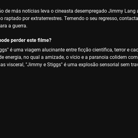
 de más notícias leva o cineasta desempregado Jimmy Lang a e
ido raptado por extraterrestres. Temendo o seu regresso, contact
ara a guerra.
ode perder este filme?
gs" é uma viagem alucinante entre ficção científica, terror e c
 de energia, no qual a amizade, o vício e a paranoia colidem co
mas visceral, "Jimmy e Stiggs" é uma explosão sensorial sem tr