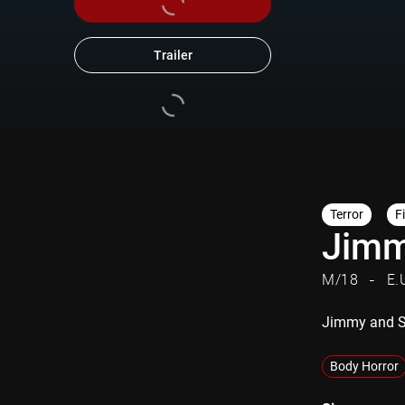
Trailer
Terror
F
Jimm
M/18
E.
Jimmy and S
Body Horror