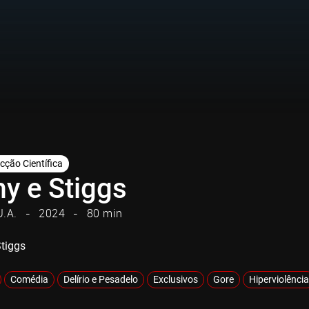
icção Científica
y e Stiggs
U.A.
2024
80 min
tiggs
Comédia
Delírio e Pesadelo
Exclusivos
Gore
Hiperviolência