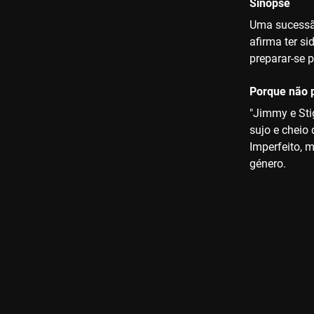
Sinopse
Uma sucessão
afirma ter s
preparar-se p
Porque não p
"Jimmy e Stig
sujo e cheio
Imperfeito, 
género.