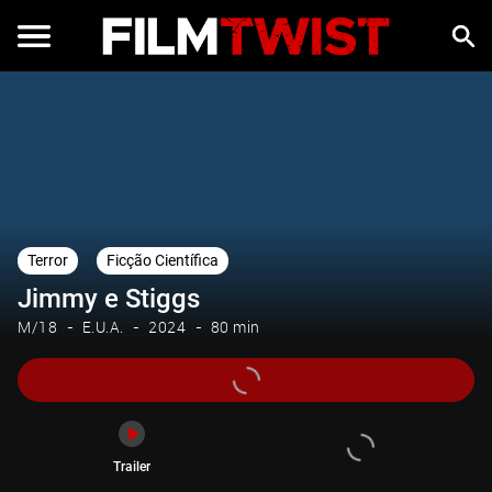
Trailer
Terror
Ficção Científica
Jimmy e Stiggs
M/18
E.U.A.
2024
80 min
Trailer