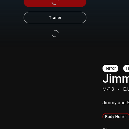
Trailer
Terror
F
Jimm
M/18
E.
Jimmy and S
Body Horror