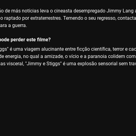
 de más notícias leva o cineasta desempregado Jimmy Lang a e
ido raptado por extraterrestres. Temendo o seu regresso, contact
ara a guerra.
ode perder este filme?
gs" é uma viagem alucinante entre ficção científica, terror e c
 de energia, no qual a amizade, o vício e a paranoia colidem co
mas visceral, "Jimmy e Stiggs" é uma explosão sensorial sem tr