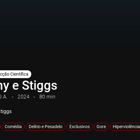
icção Científica
y e Stiggs
U.A.
2024
80 min
tiggs
Comédia
Delírio e Pesadelo
Exclusivos
Gore
Hiperviolência