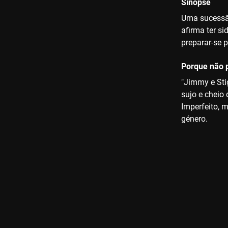
Sinopse
Uma sucessão
afirma ter s
preparar-se p
Porque não p
"Jimmy e Stig
sujo e cheio
Imperfeito, 
género.