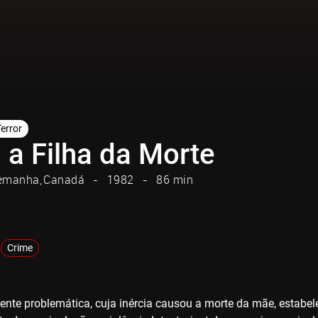
Terror
, a Filha da Morte
emanha
Canadá
1982
86 min
Crime
nte problemática, cuja inércia causou a morte da mãe, estabele