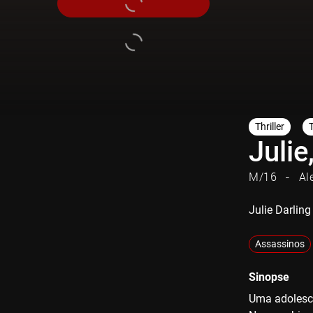
Thriller
Julie
M/16
Al
Julie Darling
Assassinos
Sinopse
Uma adolesce