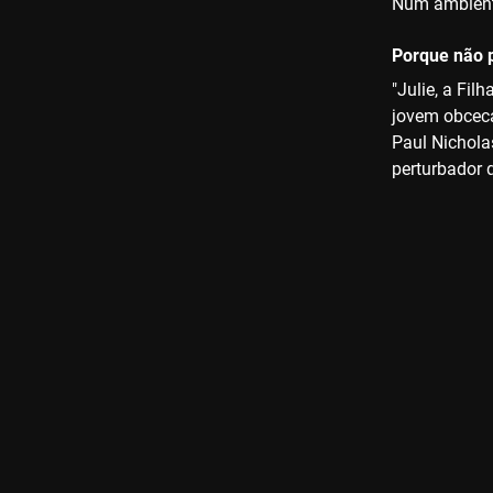
Num ambiente
Porque não p
"Julie, a Fi
jovem obceca
Paul Nicholas
perturbador 