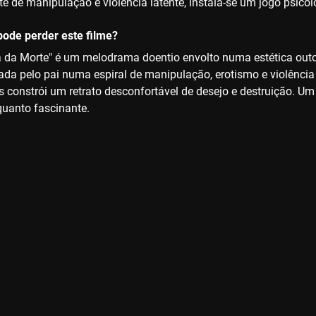
 de manipulação e violência latente, instala-se um jogo psico
ode perder este filme?
lha da Morte" é um melodrama doentio envolto numa estética out
da pelo pai numa espiral de manipulação, erotismo e violência 
 constrói um retrato desconfortável de desejo e destruição. Um 
quanto fascinante.