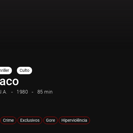
riller
Culto
aco
U.A.
1980
85 min
Crime
Exclusivos
Gore
Hiperviolência