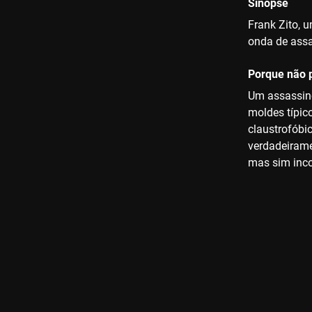
Sinopse
Frank Zito, 
onda de assa
Porque não p
Um assassino
moldes típico
claustrofóbi
verdadeiramen
mas sim inco