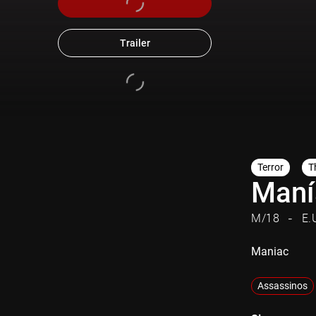
Trailer
Terror
Th
Maní
M/18
E.
Maniac
Assassinos