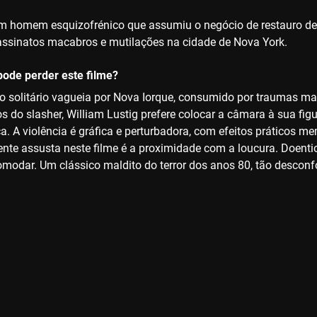
um homem esquizofrénico que assumiu o negócio de restauro d
ssinatos macabros e mutilações na cidade de Nova York.
ode perder este filme?
 solitário vagueia por Nova Iorque, consumido por traumas ma
s do slasher, William Lustig prefere colocar a câmara à sua fig
ca. A violência é gráfica e perturbadora, com efeitos práticos 
te assusta neste filme é a proximidade com a loucura. Doentio, 
modar. Um clássico maldito do terror dos anos 80, tão desconfo