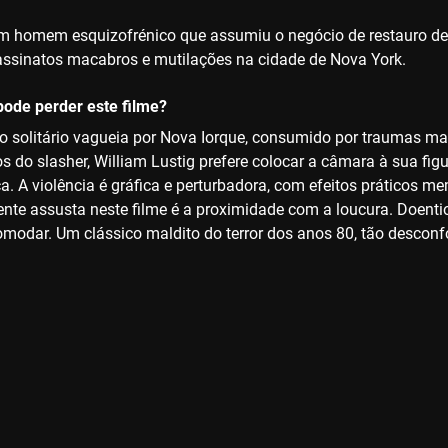
um homem esquizofrénico que assumiu o negócio de restauro d
ssinatos macabros e mutilações na cidade de Nova York.
ode perder este filme?
 solitário vagueia por Nova Iorque, consumido por traumas ma
s do slasher, William Lustig prefere colocar a câmara à sua fig
ca. A violência é gráfica e perturbadora, com efeitos práticos 
te assusta neste filme é a proximidade com a loucura. Doentio, 
modar. Um clássico maldito do terror dos anos 80, tão desconfo