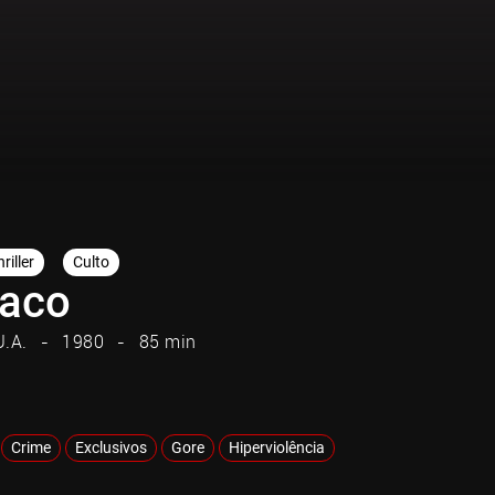
riller
Culto
aco
U.A.
1980
85 min
Crime
Exclusivos
Gore
Hiperviolência