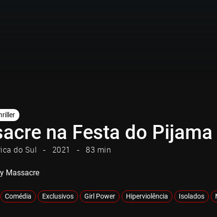
riller
acre na Festa do Pijama
rica do Sul
2021
83 min
ty Massacre
Comédia
Exclusivos
Girl Power
Hiperviolência
Isolados