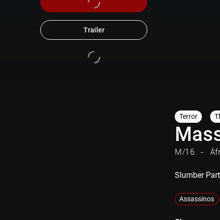
Trailer
Terror
Th
Mass
M/16
Áf
Slumber Par
Assassinos