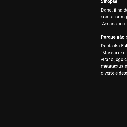
Sinopse
Dana, filha 
com as amiga
"Assassino d
Porque não p
Danishka Est
"Massacre na
virar o jogo
metatextuais
diverte e de