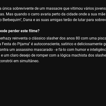
da única sobrevivente de um massacre que vitimou vários jove
s. Mas quando o carro avaria perto da cidade onde a sua mãe 
o Berbequim", Dana e as suas amigas terão de lutar para sobrevi
ode perder este filme?
erhazy reinventa o clássico slasher dos anos 80 com uma pisca
 Festa do Pijama" é autoconsciente, satírico e deliciosamente 
 contra um assassino mascarado - e fá-lo com humor e inteligênc
 e um claro desejo de romper com a lógica machista dos slash
sconstrói em simultâneo.