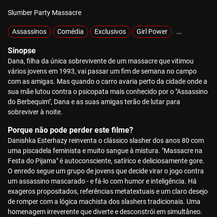
Slumber Party Massacre
Assassinos
Comédia
Exclusivos
Girl Power
Hiperviolênc
Sinopse
Dana, filha da única sobrevivente de um massacre que vitimou
vários jovens em 1993, vai passar um fim de semana no campo
com as amigas. Mas quando o carro avaria perto da cidade onde a
sua mãe lutou contra o psicopata mais conhecido por o "Assassino
do Berbequim", Dana e as suas amigas terão de lutar para
sobreviver à noite.
Porque não pode perder este filme?
Danishka Esterhazy reinventa o clássico slasher dos anos 80 com
uma piscadela feminista e muito sangue à mistura. "Massacre na
Festa do Pijama" é autoconsciente, satírico e deliciosamente gore.
O enredo segue um grupo de jovens que decide virar o jogo contra
um assassino mascarado - e fá-lo com humor e inteligência. Há
exageros propositados, referências metatextuais e um claro desejo
de romper com a lógica machista dos slashers tradicionais. Uma
homenagem irreverente que diverte e desconstrói em simultâneo.