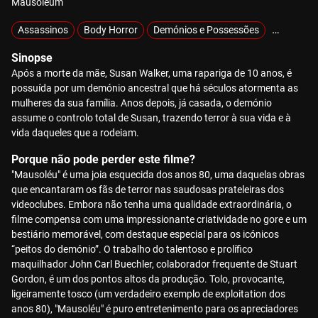
Mausoleum
Assassinos
Body Horror
Demónios e Possessões
Exclusivo
Sinopse
Após a morte da mãe, Susan Walker, uma rapariga de 10 anos, é
possuída por um demónio ancestral que há séculos atormenta as
mulheres da sua família. Anos depois, já casada, o demónio
assume o controlo total de Susan, trazendo terror à sua vida e à
vida daqueles que a rodeiam.
Porque não pode perder este filme?
"Mausoléu" é uma joia esquecida dos anos 80, uma daquelas obras
que encantaram os fãs de terror nas saudosas prateleiras dos
videoclubes. Embora não tenha uma qualidade extraordinária, o
filme compensa com uma impressionante criatividade no gore e um
bestiário memorável, com destaque especial para os icónicos
“peitos do demónio”. O trabalho do talentoso e prolífico
maquilhador John Carl Buechler, colaborador frequente de Stuart
Gordon, é um dos pontos altos da produção. Tolo, provocante,
ligeiramente tosco (um verdadeiro exemplo de exploitation dos
anos 80), "Mausoléu" é puro entretenimento para os apreciadores