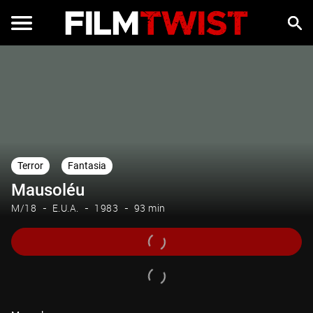
Terror
Fantasia
Mausoléu
M/18
E.U.A.
1983
93 min