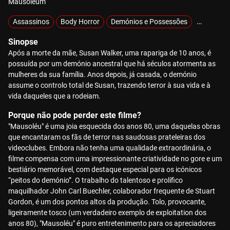
Mausoleum
Assassinos
Body Horror
Demónios e Possessões
Exclusivo
Sinopse
Após a morte da mãe, Susan Walker, uma rapariga de 10 anos, é
possuída por um demónio ancestral que há séculos atormenta as
mulheres da sua família. Anos depois, já casada, o demónio
assume o controlo total de Susan, trazendo terror à sua vida e à
vida daqueles que a rodeiam.
Porque não pode perder este filme?
"Mausoléu" é uma joia esquecida dos anos 80, uma daquelas obras
que encantaram os fãs de terror nas saudosas prateleiras dos
videoclubes. Embora não tenha uma qualidade extraordinária, o
filme compensa com uma impressionante criatividade no gore e um
bestiário memorável, com destaque especial para os icónicos
“peitos do demónio”. O trabalho do talentoso e prolífico
maquilhador John Carl Buechler, colaborador frequente de Stuart
Gordon, é um dos pontos altos da produção. Tolo, provocante,
ligeiramente tosco (um verdadeiro exemplo de exploitation dos
anos 80), "Mausoléu" é puro entretenimento para os apreciadores