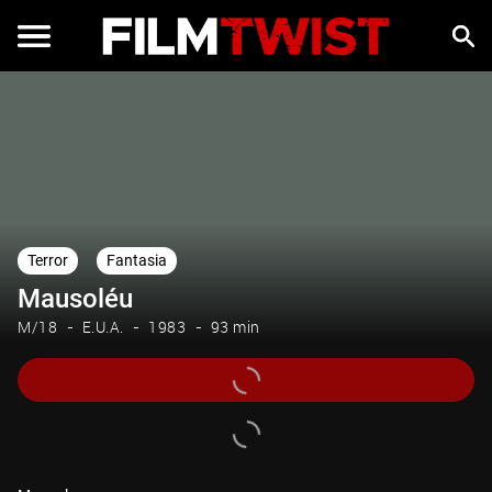
Terror
Fantasia
Mausoléu
M/18
E.U.A.
1983
93 min