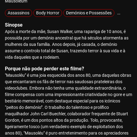
Mausoleum
Assassinos
Body Horror
Demónios e Possessões
Exclusivo
Sinopse
Após a morte da mãe, Susan Walker, uma rapariga de 10 anos, é
possuída por um demónio ancestral que há séculos atormenta as
mulheres da sua família. Anos depois, já casada, o demónio
assume o controlo total de Susan, trazendo terror à sua vida e à
vida daqueles que a rodeiam.
Porque não pode perder este filme?
"Mausoléu" é uma joia esquecida dos anos 80, uma daquelas obras
que encantaram os fãs de terror nas saudosas prateleiras dos
videoclubes. Embora não tenha uma qualidade extraordinária, o
filme compensa com uma impressionante criatividade no gore e um
bestiário memorável, com destaque especial para os icónicos
“peitos do demónio”. O trabalho do talentoso e prolífico
maquilhador John Carl Buechler, colaborador frequente de Stuart
Gordon, é um dos pontos altos da produção. Tolo, provocante,
ligeiramente tosco (um verdadeiro exemplo de exploitation dos
anos 80), "Mausoléu" é puro entretenimento para os apreciadores