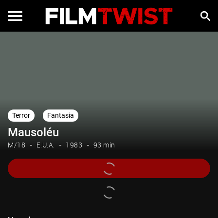
Terror
Fantasia
Mausoléu
M/18
E.U.A.
1983
93 min