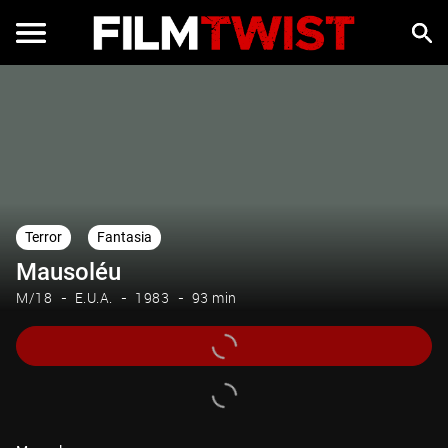
Terror
Fantasia
Mausoléu
M/18
E.U.A.
1983
93 min