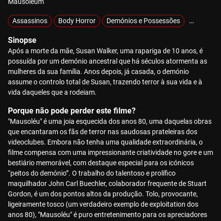
Mausoleum
Assassinos
Body Horror
Demónios e Possessões
Exclusivo
Sinopse
Após a morte da mãe, Susan Walker, uma rapariga de 10 anos, é
possuída por um demónio ancestral que há séculos atormenta as
mulheres da sua família. Anos depois, já casada, o demónio
assume o controlo total de Susan, trazendo terror à sua vida e à
vida daqueles que a rodeiam.
Porque não pode perder este filme?
"Mausoléu" é uma joia esquecida dos anos 80, uma daquelas obras
que encantaram os fãs de terror nas saudosas prateleiras dos
videoclubes. Embora não tenha uma qualidade extraordinária, o
filme compensa com uma impressionante criatividade no gore e um
bestiário memorável, com destaque especial para os icónicos
“peitos do demónio”. O trabalho do talentoso e prolífico
maquilhador John Carl Buechler, colaborador frequente de Stuart
Gordon, é um dos pontos altos da produção. Tolo, provocante,
ligeiramente tosco (um verdadeiro exemplo de exploitation dos
anos 80), "Mausoléu" é puro entretenimento para os apreciadores