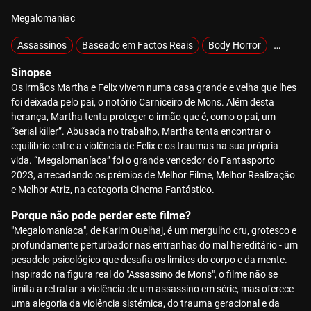
Megalomaniac
Assassinos
Baseado em Factos Reais
Body Horror
Crime
Sinopse
Os irmãos Martha e Felix vivem numa casa grande e velha que lhes
foi deixada pelo pai, o notório Carniceiro de Mons. Além desta
herança, Martha tenta proteger o irmão que é, como o pai, um
“serial killer”. Abusada no trabalho, Martha tenta encontrar o
equilíbrio entre a violência de Felix e os traumas na sua própria
vida. “Megalomaníaca” foi o grande vencedor do Fantasporto
2023, arrecadando os prémios de Melhor Filme, Melhor Realização
e Melhor Atriz, na categoria Cinema Fantástico.
Porque não pode perder este filme?
"Megalomaníaca", de Karim Ouelhaj, é um mergulho cru, grotesco e
profundamente perturbador nas entranhas do mal hereditário - um
pesadelo psicológico que desafia os limites do corpo e da mente.
Inspirado na figura real do "Assassino de Mons", o filme não se
limita a retratar a violência de um assassino em série, mas oferece
uma alegoria da violência sistémica, do trauma geracional e da