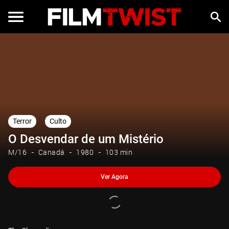
Ver Agora
Terror
Culto
O Desvendar de um Mistério
M/16
Canadá
1980
103 min
Ver Agora