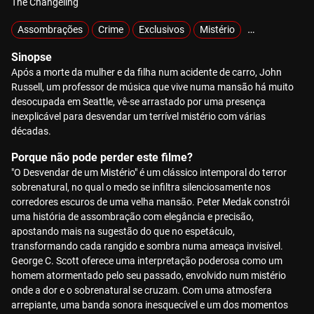
The Changeling
Assombrações
Crime
Exclusivos
Mistério
Sobrenatural
Sinopse
Após a morte da mulher e da filha num acidente de carro, John
Russell, um professor de música que vive numa mansão há muito
desocupada em Seattle, vê-se arrastado por uma presença
inexplicável para desvendar um terrível mistério com várias
décadas.
Porque não pode perder este filme?
"O Desvendar de um Mistério" é um clássico intemporal do terror
sobrenatural, no qual o medo se infiltra silenciosamente nos
corredores escuros de uma velha mansão. Peter Medak constrói
uma história de assombração com elegância e precisão,
apostando mais na sugestão do que no espetáculo,
transformando cada rangido e sombra numa ameaça invisível.
George C. Scott oferece uma interpretação poderosa como um
homem atormentado pelo seu passado, envolvido num mistério
onde a dor e o sobrenatural se cruzam. Com uma atmosfera
arrepiante, uma banda sonora inesquecível e um dos momentos