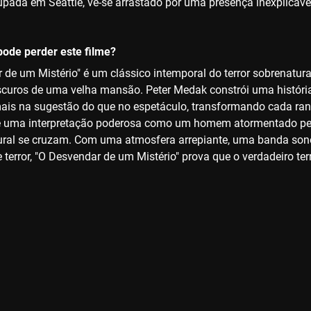
pada em Seattle, vê-se arrastado por uma presença inexplicável
ode perder este filme?
 de um Mistério" é um clássico intemporal do terror sobrenatural
scuros de uma velha mansão. Peter Medak constrói uma históri
is na sugestão do que no espetáculo, transformando cada ran
e uma interpretação poderosa como um homem atormentado pel
ural se cruzam. Com uma atmosfera arrepiante, uma banda son
 terror, "O Desvendar de um Mistério" prova que o verdadeiro ter