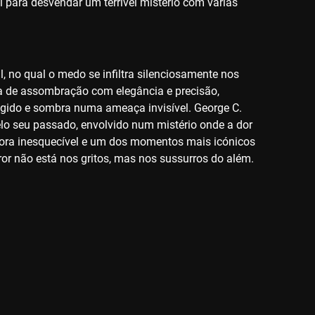
 para desvendar um terrível mistério com várias
, no qual o medo se infiltra silenciosamente nos
a de assombração com elegância e precisão,
gido e sombra numa ameaça invisível. George C.
o seu passado, envolvido num mistério onde a dor
ora inesquecível e um dos momentos mais icónicos
ror não está nos gritos, mas nos sussurros do além.