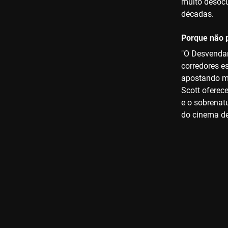
muito desocu
décadas.
Porque não p
"O Desvendar
corredores e
apostando ma
Scott oferec
e o sobrenat
do cinema de