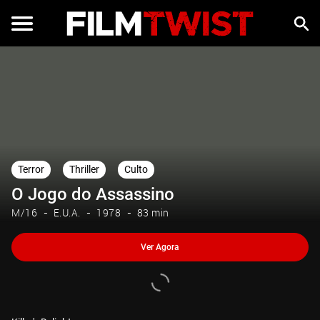
Ver Agora
Terror
Thriller
Culto
O Jogo do Assassino
M/16
E.U.A.
1978
83 min
Ver Agora