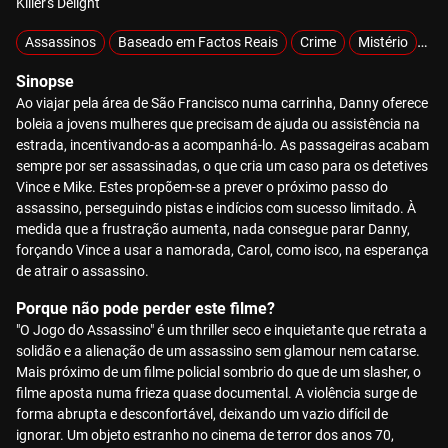
Killer's Delight
Assassinos
Baseado em Factos Reais
Crime
Mistério
Ra
Sinopse
Ao viajar pela área de São Francisco numa carrinha, Danny oferece
boleia a jovens mulheres que precisam de ajuda ou assistência na
estrada, incentivando-as a acompanhá-lo. As passageiras acabam
sempre por ser assassinadas, o que cria um caso para os detetives
Vince e Mike. Estes propõem-se a prever o próximo passo do
assassino, perseguindo pistas e indícios com sucesso limitado. À
medida que a frustração aumenta, nada consegue parar Danny,
forçando Vince a usar a namorada, Carol, como isco, na esperança
de atrair o assassino.
Porque não pode perder este filme?
"O Jogo do Assassino" é um thriller seco e inquietante que retrata a
solidão e a alienação de um assassino sem glamour nem catarse.
Mais próximo de um filme policial sombrio do que de um slasher, o
filme aposta numa frieza quase documental. A violência surge de
forma abrupta e desconfortável, deixando um vazio difícil de
ignorar. Um objeto estranho no cinema de terror dos anos 70,