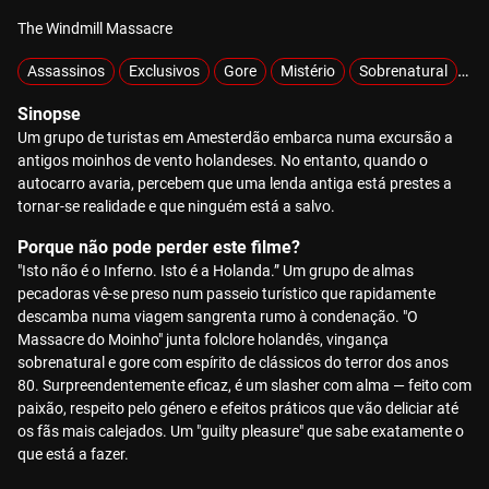
The Windmill Massacre
Assassinos
Exclusivos
Gore
Mistério
Sobrenatural
So
Sinopse
Um grupo de turistas em Amesterdão embarca numa excursão a
antigos moinhos de vento holandeses. No entanto, quando o
autocarro avaria, percebem que uma lenda antiga está prestes a
tornar-se realidade e que ninguém está a salvo.
Porque não pode perder este filme?
"Isto não é o Inferno. Isto é a Holanda.” Um grupo de almas
pecadoras vê-se preso num passeio turístico que rapidamente
descamba numa viagem sangrenta rumo à condenação. "O
Massacre do Moinho" junta folclore holandês, vingança
sobrenatural e gore com espírito de clássicos do terror dos anos
80. Surpreendentemente eficaz, é um slasher com alma — feito com
paixão, respeito pelo género e efeitos práticos que vão deliciar até
os fãs mais calejados. Um "guilty pleasure" que sabe exatamente o
que está a fazer.