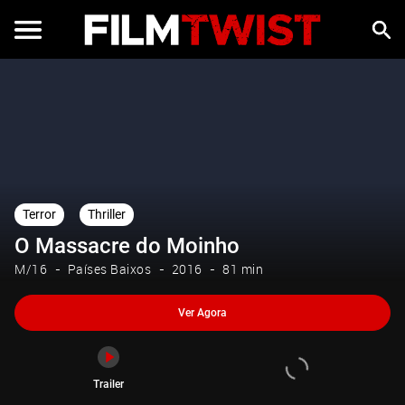
Ver Agora
Trailer
Terror
Thriller
O Massacre do Moinho
M/16
Países Baixos
2016
81 min
Ver Agora
Trailer