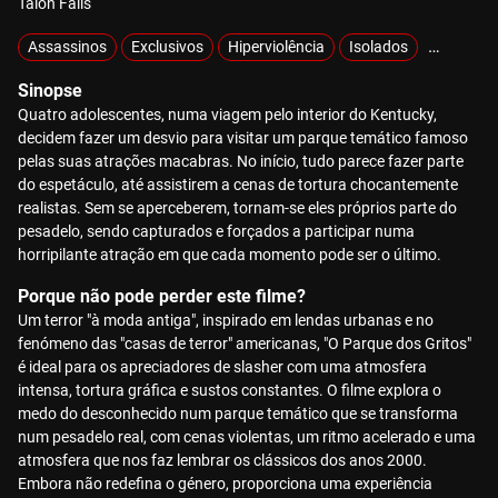
Talon Falls
Assassinos
Exclusivos
Hiperviolência
Isolados
Raptado
Sinopse
Quatro adolescentes, numa viagem pelo interior do Kentucky,
decidem fazer um desvio para visitar um parque temático famoso
pelas suas atrações macabras. No início, tudo parece fazer parte
do espetáculo, até assistirem a cenas de tortura chocantemente
realistas. Sem se aperceberem, tornam-se eles próprios parte do
pesadelo, sendo capturados e forçados a participar numa
horripilante atração em que cada momento pode ser o último.
Porque não pode perder este filme?
Um terror "à moda antiga", inspirado em lendas urbanas e no
fenómeno das "casas de terror" americanas, "O Parque dos Gritos"
é ideal para os apreciadores de slasher com uma atmosfera
intensa, tortura gráfica e sustos constantes. O filme explora o
medo do desconhecido num parque temático que se transforma
num pesadelo real, com cenas violentas, um ritmo acelerado e uma
atmosfera que nos faz lembrar os clássicos dos anos 2000.
Embora não redefina o género, proporciona uma experiência