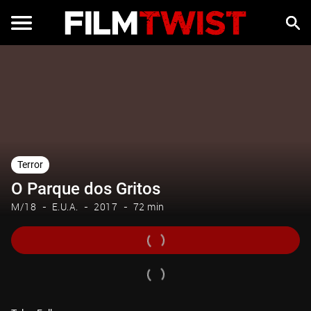
Terror
O Parque dos Gritos
M/18
E.U.A.
2017
72 min