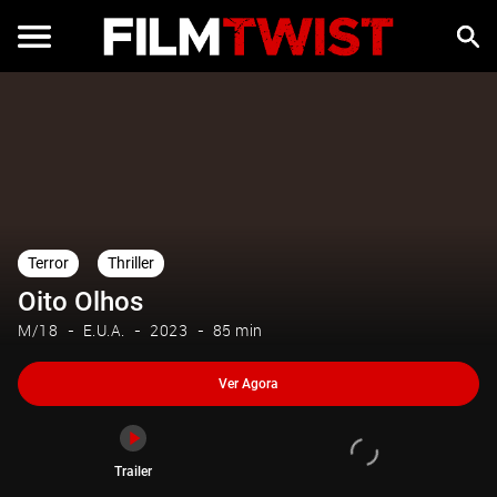
Ver Agora
Trailer
Terror
Thriller
Oito Olhos
M/18
E.U.A.
2023
85 min
Ver Agora
Trailer