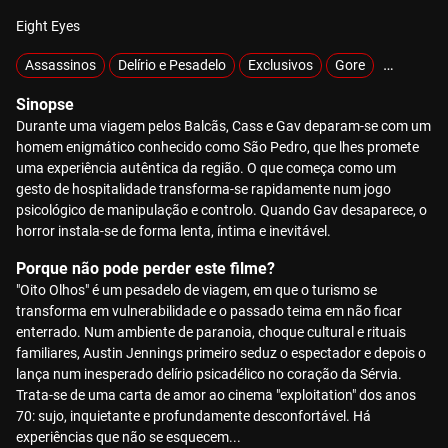
Eight Eyes
Assassinos
Delírio e Pesadelo
Exclusivos
Gore
Hiperviol
Sinopse
Durante uma viagem pelos Balcãs, Cass e Gav deparam-se com um
homem enigmático conhecido como São Pedro, que lhes promete
uma experiência autêntica da região. O que começa como um
gesto de hospitalidade transforma-se rapidamente num jogo
psicológico de manipulação e controlo. Quando Gav desaparece, o
horror instala-se de forma lenta, íntima e inevitável.
Porque não pode perder este filme?
"Oito Olhos" é um pesadelo de viagem, em que o turismo se
transforma em vulnerabilidade e o passado teima em não ficar
enterrado. Num ambiente de paranoia, choque cultural e rituais
familiares, Austin Jennings primeiro seduz o espectador e depois o
lança num inesperado delírio psicadélico no coração da Sérvia.
Trata-se de uma carta de amor ao cinema "exploitation" dos anos
70: sujo, inquietante e profundamente desconfortável. Há
experiências que não se esquecem...