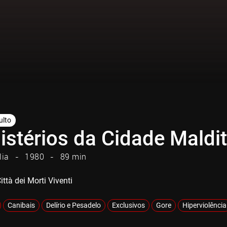
ulto
istérios da Cidade Maldi
lia
1980
89 min
ittà dei Morti Viventi
Canibais
Delírio e Pesadelo
Exclusivos
Gore
Hiperviolência