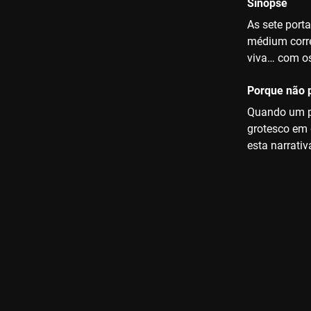
Sinopse
As sete porta
médium corre
viva… com os
Porque não p
Quando um pa
grotesco em 
esta narrativ