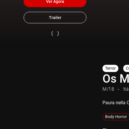
Ver Agora
Trailer
Terror
C
Os M
M/18
Itá
Paura nella C
Body Horror