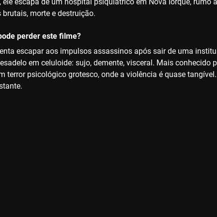
, ele escapa de um hospital psiquiátrico em Nova Iorque, rumo
brutais, morte e destruição.
ode perder este filme?
ta escapar aos impulsos assassinos após sair de uma instituiç
pesadelo em celuloide: sujo, demente, visceral. Mais conhecido p
 terror psicológico grotesco, onde a violência é quase tangível
stante.