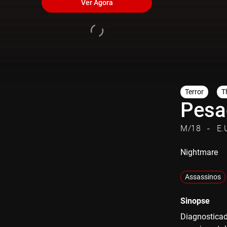
Ver Agora
Terror
Th
Pesa
M/18
E.
Nightmare
Assassinos
Sinopse
Diagnosticad