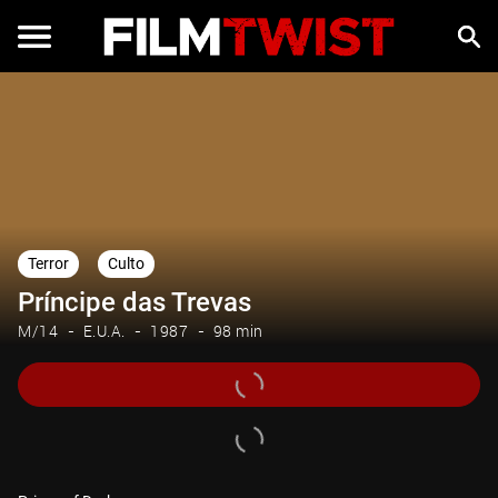
Terror
Culto
Príncipe das Trevas
M/14
E.U.A.
1987
98 min