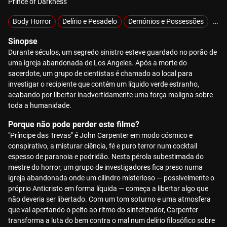
Prince of Darkness
Body Horror
Delírio e Pesadelo
Demónios e Possessões
Sob
Sinopse
Durante séculos, um segredo sinistro esteve guardado no porão de
uma igreja abandonada de Los Angeles. Após a morte do
sacerdote, um grupo de cientistas é chamado ao local para
investigar o recipiente que contém um líquido verde estranho,
acabando por libertar inadvertidamente uma força maligna sobre
toda a humanidade.
Porque não pode perder este filme?
"Príncipe das Trevas" é John Carpenter em modo cósmico e
conspirativo, a misturar ciência, fé e puro terror num cocktail
espesso de paranoia e podridão. Nesta pérola subestimada do
mestre do horror, um grupo de investigadores fica preso numa
igreja abandonada onde um cilindro misterioso — possivelmente o
próprio Anticristo em forma líquida — começa a libertar algo que
não deveria ser libertado. Com um tom soturno e uma atmosfera
que vai apertando o peito ao ritmo do sintetizador, Carpenter
transforma a luta do bem contra o mal num delírio filosófico sobre