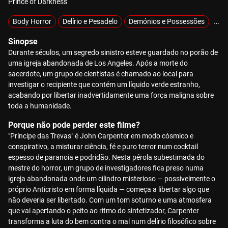
Prince of Darkness
Body Horror
Delírio e Pesadelo
Demónios e Possessões
Sob
Sinopse
Durante séculos, um segredo sinistro esteve guardado no porão de
uma igreja abandonada de Los Angeles. Após a morte do
sacerdote, um grupo de cientistas é chamado ao local para
investigar o recipiente que contém um líquido verde estranho,
acabando por libertar inadvertidamente uma força maligna sobre
toda a humanidade.
Porque não pode perder este filme?
"Príncipe das Trevas" é John Carpenter em modo cósmico e
conspirativo, a misturar ciência, fé e puro terror num cocktail
espesso de paranoia e podridão. Nesta pérola subestimada do
mestre do horror, um grupo de investigadores fica preso numa
igreja abandonada onde um cilindro misterioso — possivelmente o
próprio Anticristo em forma líquida — começa a libertar algo que
não deveria ser libertado. Com um tom soturno e uma atmosfera
que vai apertando o peito ao ritmo do sintetizador, Carpenter
transforma a luta do bem contra o mal num delírio filosófico sobre