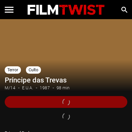
Terror
Culto
Príncipe das Trevas
M/14
E.U.A.
1987
98 min