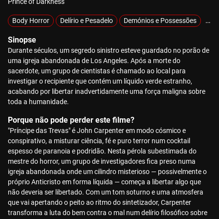
Prince of Darkness
Body Horror
Delírio e Pesadelo
Demónios e Possessões
Sob
Sinopse
Durante séculos, um segredo sinistro esteve guardado no porão de
uma igreja abandonada de Los Angeles. Após a morte do
sacerdote, um grupo de cientistas é chamado ao local para
investigar o recipiente que contém um líquido verde estranho,
acabando por libertar inadvertidamente uma força maligna sobre
toda a humanidade.
Porque não pode perder este filme?
"Príncipe das Trevas" é John Carpenter em modo cósmico e
conspirativo, a misturar ciência, fé e puro terror num cocktail
espesso de paranoia e podridão. Nesta pérola subestimada do
mestre do horror, um grupo de investigadores fica preso numa
igreja abandonada onde um cilindro misterioso — possivelmente o
próprio Anticristo em forma líquida — começa a libertar algo que
não deveria ser libertado. Com um tom soturno e uma atmosfera
que vai apertando o peito ao ritmo do sintetizador, Carpenter
transforma a luta do bem contra o mal num delírio filosófico sobre