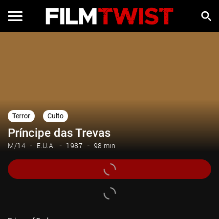
Terror
Culto
Príncipe das Trevas
M/14
E.U.A.
1987
98 min