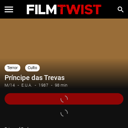
Terror
Culto
Príncipe das Trevas
M/14
E.U.A.
1987
98 min