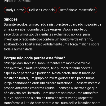
Prince of Darkness
Body Horror
Delírio e Pesadelo
Demónios e Possessões
Sob
Sinopse
Durante séculos, um segredo sinistro esteve guardado no porão de
uma igreja abandonada de Los Angeles. Após a morte do
sacerdote, um grupo de cientistas é chamado ao local para
investigar o recipiente que contém um líquido verde estranho,
acabando por libertar inadvertidamente uma força maligna sobre
toda a humanidade.
Porque não pode perder este filme?
"Príncipe das Trevas" é John Carpenter em modo cósmico e
conspirativo, a misturar ciência, fé e puro terror num cocktail
espesso de paranoia e podridão. Nesta pérola subestimada do
mestre do horror, um grupo de investigadores fica preso numa
igreja abandonada onde um cilindro misterioso — possivelmente o
próprio Anticristo em forma líquida — começa a libertar algo que
não deveria ser libertado. Com um tom soturno e uma atmosfera
que vai apertando o peito ao ritmo do sintetizador, Carpenter
transforma a luta do bem contra o mal num delírio filosófico sobre