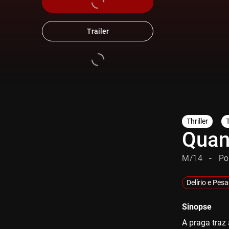
Trailer
Thriller
Quan
M/14
Po
Delírio e Pes
Sinopse
A praga traz