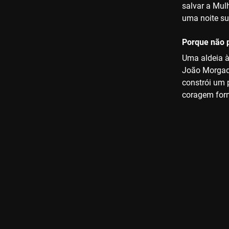
salvar a Mul
uma noite su
Porque não p
Uma aldeia à
João Morgado
constrói um 
coragem form