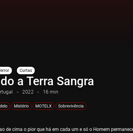
Terror
Curtas
do a Terra Sangra
rtugal
2022
16 min
adelo
Mistério
MOTELX
Sobrevivência
 ao de cima o pior que há em cada um e só o Homem permanece