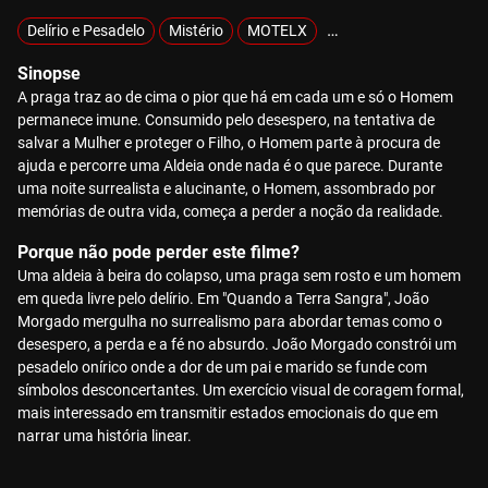
Delírio e Pesadelo
Mistério
MOTELX
Sobrevivência
Sinopse
A praga traz ao de cima o pior que há em cada um e só o Homem
permanece imune. Consumido pelo desespero, na tentativa de
salvar a Mulher e proteger o Filho, o Homem parte à procura de
ajuda e percorre uma Aldeia onde nada é o que parece. Durante
uma noite surrealista e alucinante, o Homem, assombrado por
memórias de outra vida, começa a perder a noção da realidade.
Porque não pode perder este filme?
Uma aldeia à beira do colapso, uma praga sem rosto e um homem
em queda livre pelo delírio. Em "Quando a Terra Sangra", João
Morgado mergulha no surrealismo para abordar temas como o
desespero, a perda e a fé no absurdo. João Morgado constrói um
pesadelo onírico onde a dor de um pai e marido se funde com
símbolos desconcertantes. Um exercício visual de coragem formal,
mais interessado em transmitir estados emocionais do que em
narrar uma história linear.