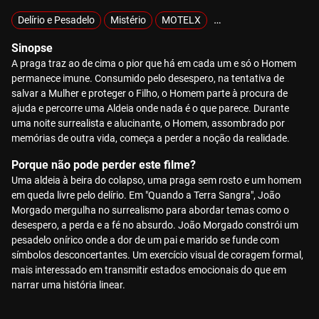
Delírio e Pesadelo
Mistério
MOTELX
Sobrevivência
Sinopse
A praga traz ao de cima o pior que há em cada um e só o Homem
permanece imune. Consumido pelo desespero, na tentativa de
salvar a Mulher e proteger o Filho, o Homem parte à procura de
ajuda e percorre uma Aldeia onde nada é o que parece. Durante
uma noite surrealista e alucinante, o Homem, assombrado por
memórias de outra vida, começa a perder a noção da realidade.
Porque não pode perder este filme?
Uma aldeia à beira do colapso, uma praga sem rosto e um homem
em queda livre pelo delírio. Em "Quando a Terra Sangra", João
Morgado mergulha no surrealismo para abordar temas como o
desespero, a perda e a fé no absurdo. João Morgado constrói um
pesadelo onírico onde a dor de um pai e marido se funde com
símbolos desconcertantes. Um exercício visual de coragem formal,
mais interessado em transmitir estados emocionais do que em
narrar uma história linear.